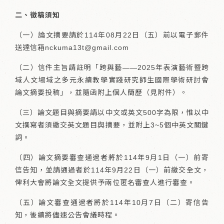
二、徵稿須知
（一）論文摘要請於114年08月22日（五）前以電子郵件
送達信箱nckuma13t@gmail.com
（二）信件主旨請註明「跨與藝——2025年表演藝術暨跨
域人文場域之多元永續教學實踐研究師生國際學術研討會
論文摘要投稿」，並隨函附上個人簡歷（見附件）。
（三）論文題目與摘要請以中文或英文500字為限，惟以中
文撰寫者須繳交英文題目與摘要，並附上3~5個中英文關鍵
詞。
（四）論文摘要審查通過者將於114年9月1日（一）前寄
信告知，並請通過者於114年9月22日（一）前繳交全文，
俾利大會將論文全文提供予兩位匿名審查人進行審查。
（五）論文審查通過者將於114年10月7日（二）寄信告
知，後續將儘速公告會議時程。