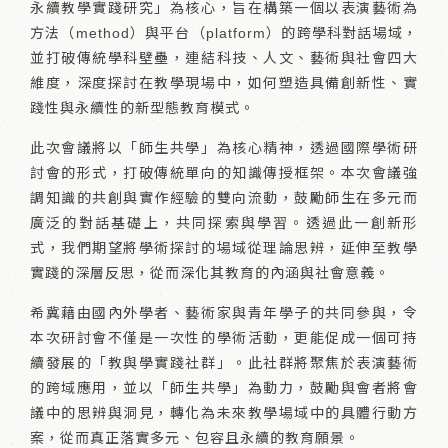
永續教學實踐研究」為核心，旨在構築一個以表演藝術為
方法（method）與平台（platform）的跨學科對話場域，
並打破傳統學科壁壘，連結科技、人文、藝術與社會四大
維度，深度探討在教學現場中，如何塑造具備創新性、實
踐性與永續性的新型態教育模式。
此次會議將以「師生共學」為核心精神，透過國際學術研
討會的形式，打破傳統單向的知識傳授框架。本次會議強
調知識的共創與實作經驗的雙向流動，鼓勵師生在多元而
廣泛的對話基礎上，共同探索與學習。透過此一創新形
式，我們期望將學術探討的場域從理論思辨，延伸至教學
實踐的深層反思，從而深化其教育的內涵與社會意義。
希冀藉由國內外學者、藝術家與青年學子的共同參與，令
本次研討會不僅是一次性的學術活動，更能促成一個可持
續發展的「教與學實踐社群」。此社群將聚焦於表演藝術
的跨域應用，並以「師生共學」為動力，鼓勵與會者將會
議中的思辨與洞見，轉化為未來教學場域中的具體行動方
案，從而真正落實多元、包容且永續的教育願景。