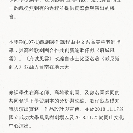
一齣戲從無到有的過程並提供實際參與演出的機
會。
本學期(107-1)戲劇製作課程由中文系高美華老師指
導，與高雄歌劇團合作共創新編歌仔戲《府城風
雲》。《府城風雲》改編自莎士比亞名著《威尼斯
商人》並融入台南在地元素。
修課學生在高老師、高雄歌劇團、及數名業師同的
共同領導下學習劇本的分析與改編、歌仔戲基礎知
識與演出實務、作品設計與宣傳。並於2018.11.17於
國立成功大學鳳凰樹劇場以及2018.11.25於岡山文化
中心演出。