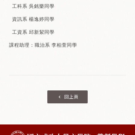
工科系 吳銘樂同學
資訊系 楊逸婷同學
工資系 邱新絜同學
課程助理：職治系 李柏萱同學
回上頁