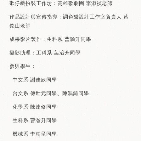
歌仔戲扮裝工作坊：高雄歌劇團 李淑禎老師
作品設計與宣傳指導：調色盤設計工作室負責人 蔡
銘山老師
成果影片製作：生科系 曹瀚升同學
攝影助理：工科系 葉治芳同學
參與學生：
中文系 謝佳欣同學
台文系 傅世元同學、陳泯錡同學
化學系 陳達修同學
生科系 曹瀚升同學
機械系 李柏呈同學