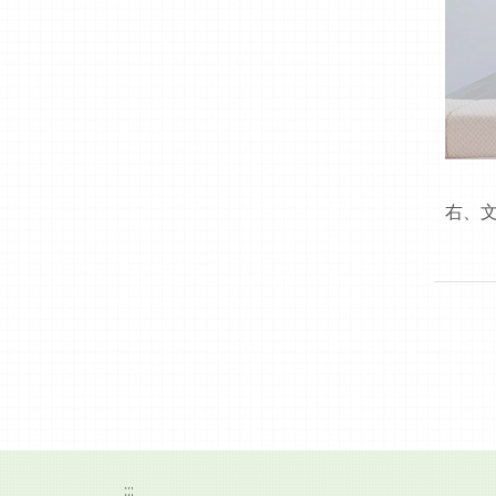
右、文
:::