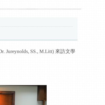
) 來訪文學
Dr. Jureynolds, SS., M.Litt