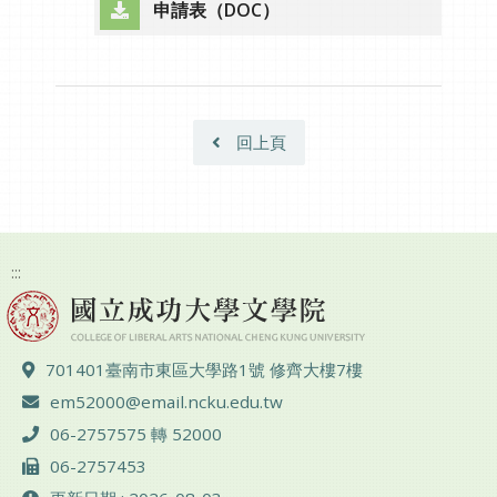
申請表（DOC）
（另開新視窗）
回上頁
:::
地址 ：
701401臺南市東區大學路1號 修齊大樓7樓
電子郵件 ：
em52000@email.ncku.edu.tw
電話 ：
06-2757575 轉 52000
傳真 ：
06-2757453