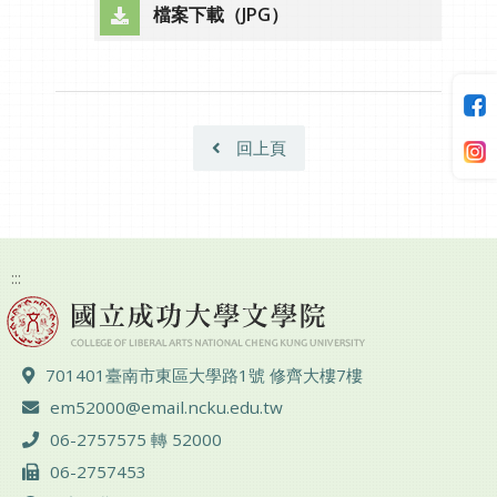
檔案下載（JPG）
（另開新視窗）
回上頁
:::
地址 ：
701401臺南市東區大學路1號 修齊大樓7樓
電子郵件 ：
em52000@email.ncku.edu.tw
電話 ：
06-2757575 轉 52000
傳真 ：
06-2757453