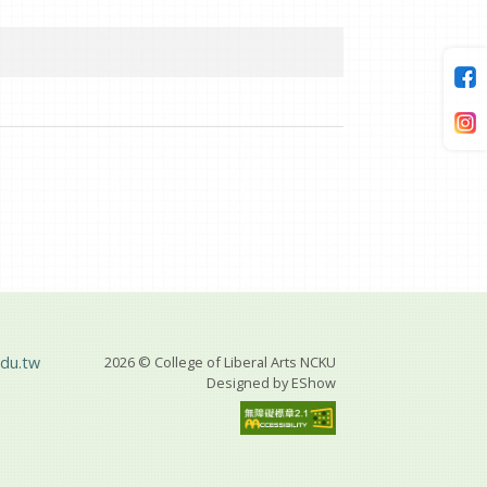
du.tw
2026 © College of Liberal Arts NCKU
Designed by
EShow