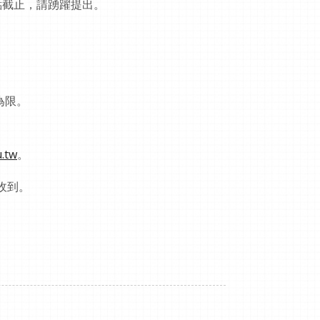
5點截止，請踴躍提出。
為限。
.tw
。
收到。