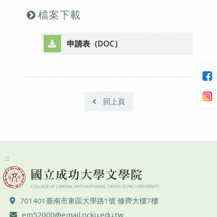
檔案下載
申請表（DOC）
（另開新視窗）
回上頁
:::
地址 ：
701401臺南市東區大學路1號 修齊大樓7樓
電子郵件 ：
em52000@email.ncku.edu.tw