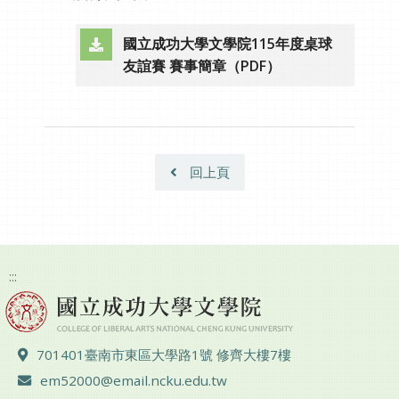
國立成功大學文學院115年度桌球
（另開新視窗）
友誼賽 賽事簡章（PDF）
回上頁
:::
地址 ：
701401臺南市東區大學路1號 修齊大樓7樓
電子郵件 ：
em52000@email.ncku.edu.tw