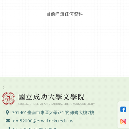
目前尚無任何資料
:::
地址 ：
701401臺南市東區大學路1號 修齊大樓7樓
電子郵件 ：
em52000@email.ncku.edu.tw
電話 ：