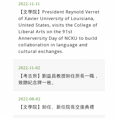
2022-11-11
【文學院】President Reynold Verret
of Xavier University of Louisiana,
United States, visits the College of
Liberal Arts on the 91st
Annerversity Day of NCKU to build
collaboration in language and
cultural exchanges.
2022-11-02
【考古所】劉益昌教授卸任所長一職，
致贈紀念牌一枚。
2022-08-02
【文學院】卸任、新任院長交接典禮