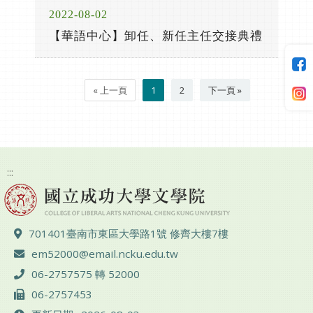
2022-08-02
【華語中心】卸任、新任主任交接典禮
« 上一頁
1
2
下一頁 »
:::
地址 ：
701401臺南市東區大學路1號 修齊大樓7樓
電子郵件 ：
em52000@email.ncku.edu.tw
電話 ：
06-2757575 轉 52000
傳真 ：
06-2757453