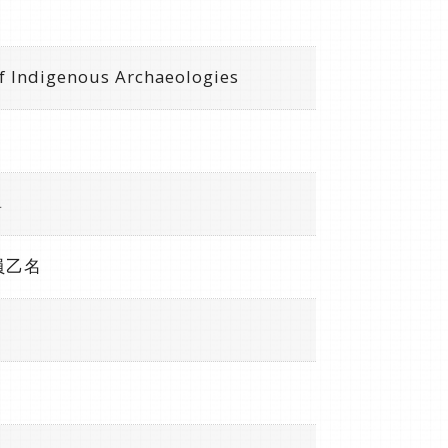
digenous Archaeologies
單
員乙名