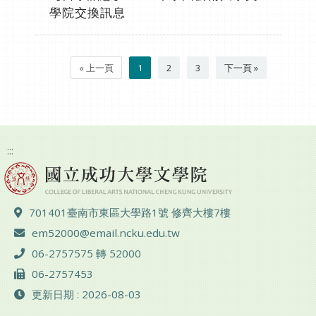
學院交換訊息
« 上一頁
1
2
3
下一頁 »
:::
地址 ：
701401臺南市東區大學路1號 修齊大樓7樓
電子郵件 ：
em52000@email.ncku.edu.tw
電話 ：
06-2757575 轉 52000
傳真 ：
06-2757453
更新日期 : 2026-08-03