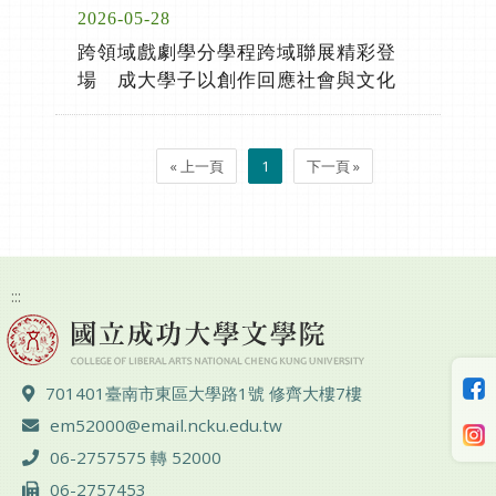
2026-05-28
跨領域戲劇學分學程跨域聯展精彩登
場 成大學子以創作回應社會與文化
« 上一頁
1
下一頁 »
:::
地址 ：
701401臺南市東區大學路1號 修齊大樓7樓
電子郵件 ：
em52000@email.ncku.edu.tw
電話 ：
06-2757575 轉 52000
傳真 ：
06-2757453