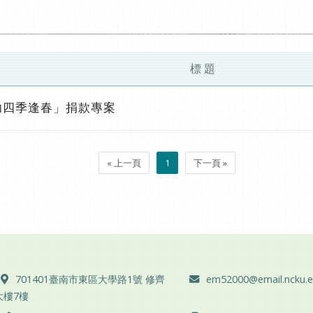
標 題
功四季逢春」捐款專案
« 上一頁
1
下一頁 »
地址 ：
電子郵件 ：
701401臺南市東區大學路1號 修齊
em52000@email.ncku.e
大樓7樓