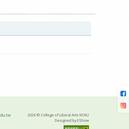
du.tw
2026 © College of Liberal Arts NCKU
Designed by
EShow