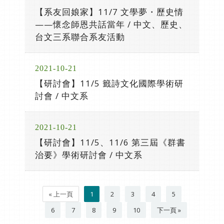
【系友回娘家】11/7 文學夢・歷史情
——懷念師恩共話當年 / 中文、歷史、
台文三系聯合系友活動
2021-10-21
【研討會】11/5 籤詩文化國際學術研
討會 / 中文系
2021-10-21
【研討會】11/5、11/6 第三屆《群書
治要》學術研討會 / 中文系
« 上一頁
1
2
3
4
5
6
7
8
9
10
下一頁 »