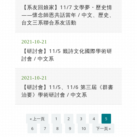
【系友回娘家】11/7 文學夢・歷史情
——懷念師恩共話當年 / 中文、歷史、
台文三系聯合系友活動
2021-10-21
【研討會】11/5 籤詩文化國際學術研
討會 / 中文系
2021-10-21
【研討會】11/5、11/6 第三屆《群書
治要》學術研討會 / 中文系
« 上一頁
1
2
3
4
5
6
7
8
9
10
下一頁 »