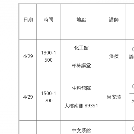
日期
時間
地點
講師
化工館
《
1300-1
4∕29
詹傑
論
500
柏林講堂
《
生科館院
1500-1
一
4∕29
尚安璿
700
大樓南側 893S1
《
中文系館