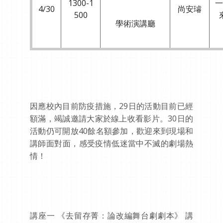
1300-1
一
4∕30
尚安璿
500
學術演講廳
因應校內目前防疫措施，29日的活動目前已經
額滿，竭誠邀請大家於線上收看影片。30日的
活動仍可開放40餘名額參加，歡迎來到現場和
講師面對面，感受疫情低迷當中不滅的劇場熱
情！
講座一 《去留存菁：論改編舞台劇劇本》 講