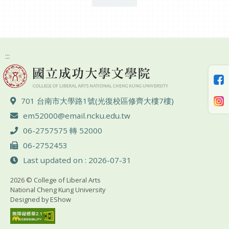
:::
ADD :
701 台南市大學路1號(光復校區修齊大樓7樓)
Email :
em52000@email.ncku.edu.tw
TEL :
06-2757575 轉 52000
FAX :
06-2752453
Last updated on : 2026-07-31
2026 © College of Liberal Arts
National Cheng Kung University
Designed by
EShow