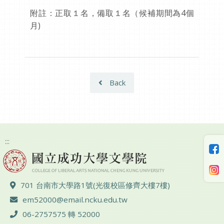
附註：正取１名，備取１名（候補期間為4個
月)
Back
:::
ADD :
701 台南市大學路1號(光復校區修齊大樓7樓)
Email :
em52000@email.ncku.edu.tw
TEL :
06-2757575 轉 52000