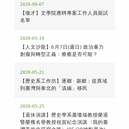
2020-09-07
【徵才】文學院應聘專案工作人員面試
名單
2020-05-19
【人文沙龍】6月7日(週日) 政治暴力
創傷與轉型正義：療癒是否可能？
2020-05-21
【歷史系工作坊】逐鄉 · 築鄉：從異域
到臺灣與泰北的「滇緬」移民
2020-05-25
【退休演講】歷史學系蕭瓊瑞教授榮退
暨榮獲名譽教授祝賀紀念演講〈我的臺