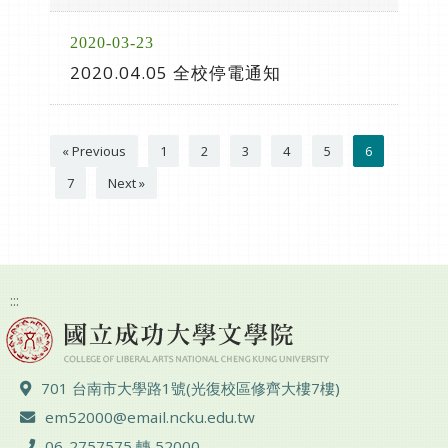
2020-03-23
2020.04.05 全校停電通知
« Previous
1
2
3
4
5
6
7
Next »
:::
ADD :
701 台南市大學路1號(光復校區修齊大樓7樓)
Email :
em52000@email.ncku.edu.tw
TEL :
06-2757575 轉 52000