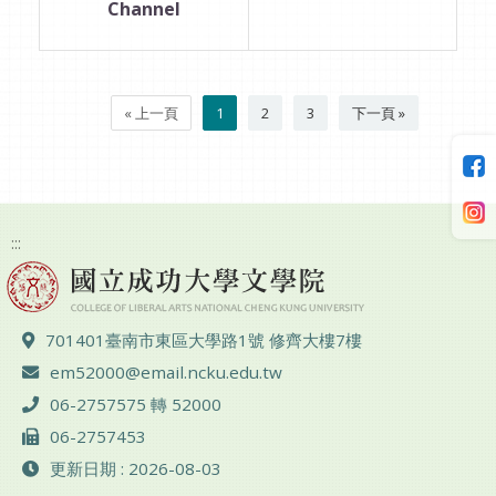
Channel
« 上一頁
1
2
3
下一頁 »
:::
地址 ：
701401臺南市東區大學路1號 修齊大樓7樓
電子郵件 ：
em52000@email.ncku.edu.tw
電話 ：
06-2757575 轉 52000
傳真 ：
06-2757453
更新日期 : 2026-08-03