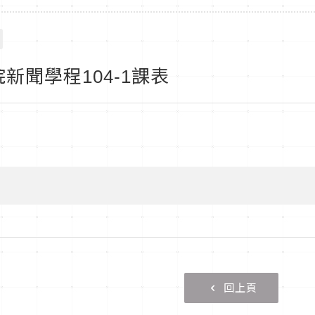
新聞學程104-1課表
回上頁