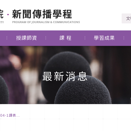
文
授課師資
課 程
學習成果
最新消息
-1課表...
度