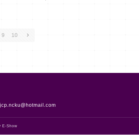
9
10
jcp.ncku@hotmail.com
y
E-Show