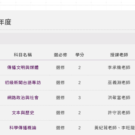
學年度
科目名稱
選必修
學分
授課老師
傳播文明與媒體
選修
2
李承機老師
初級新聞台語專訪
選修
2
巫義淵老師
網路政治與社會
選修
3
洪敬富老師
文本與歷史
選修
2
許守泯老師
科學傳播概論
選修
2
黃紀茸老師、李旺龍