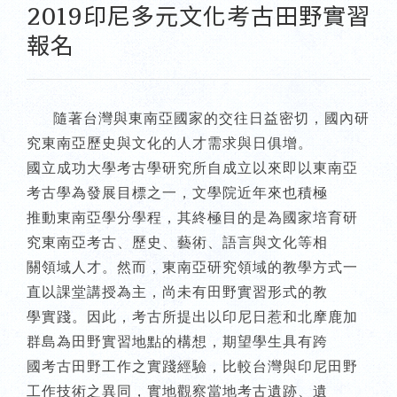
2019印尼多元文化考古田野實習
報名
隨著台灣與東南亞國家的交往日益密切，國內研
究東南亞歷史與文化的人才需求與日俱增。
國立成功大學考古學研究所自成立以來即以東南亞
考古學為發展目標之一，文學院近年來也積極
推動東南亞學分學程，其終極目的是為國家培育研
究東南亞考古、歷史、藝術、語言與文化等相
關領域人才。然而，東南亞研究領域的教學方式一
直以課堂講授為主，尚未有田野實習形式的教
學實踐。因此，考古所提出以印尼日惹和北摩鹿加
群島為田野實習地點的構想，期望學生具有跨
國考古田野工作之實踐經驗，比較台灣與印尼田野
工作技術之異同，實地觀察當地考古遺跡、遺