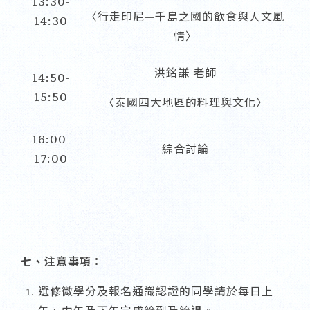
13:30-
〈行走印尼—千島之國的飲食與人文風
14:30
情〉
洪銘謙 老師
14:50-
15:50
〈泰國四大地區的料理與文化〉
16:00-
綜合討論
17:00
七、注意事項：
選修微學分及報名通識認證的同學請於每日上