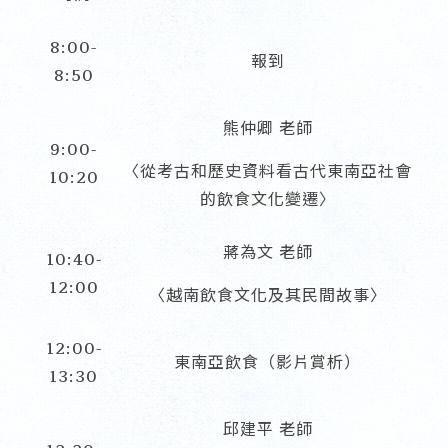
8:00-
報到
8:50
熊仲卿 老師
9:00-
〈從考古和歷史資料看古代東南亞社會
10:20
的飲食文化變遷〉
蔣為文 老師
10:40-
12:00
〈越南飲食文化及其民間故事〉
12:00-
東南亞飲食（影片賞析）
13:30
邱建平 老師