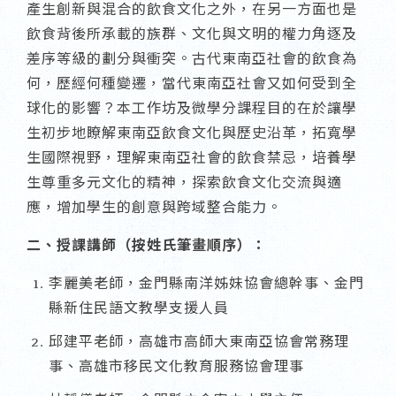
產生創新與混合的飲食文化之外，在另一方面也是
飲食背後所承載的族群、文化與文明的權力角逐及
差序等級的劃分與衝突。古代東南亞社會的飲食為
何，歷經何種變遷，當代東南亞社會又如何受到全
球化的影響？本工作坊及微學分課程目的在於讓學
生初步地瞭解東南亞飲食文化與歷史沿革，拓寬學
生國際視野，理解東南亞社會的飲食禁忌，培養學
生尊重多元文化的精神，探索飲食文化交流與適
應，增加學生的創意與跨域整合能力。
二、授課講師（按姓氏筆畫順序）：
李麗美老師，金門縣南洋姊妹協會總幹事、金門
縣新住民語文教學支援人員
邱建平老師，高雄市高師大東南亞協會常務理
事、高雄市移民文化教育服務協會理事