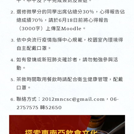
午、中午及下午完成簽到及簽退。
選修微學分的同學出席佔總分30％，心得報告佔
總成績70％，請於6月18日前將心得報告
（3000字）上傳至Moodle。
依中央流行疫情指揮中心規範，校園室內環境得
自主配戴口罩。
如有發燒或新冠肺炎確診者，請勿勉強參與活
動。
茶敘時間取用餐飲時請配合衛生健康管理，配戴
口罩。
聯絡方式：2012mncsc@gmail.com，06-
2757575 轉52650