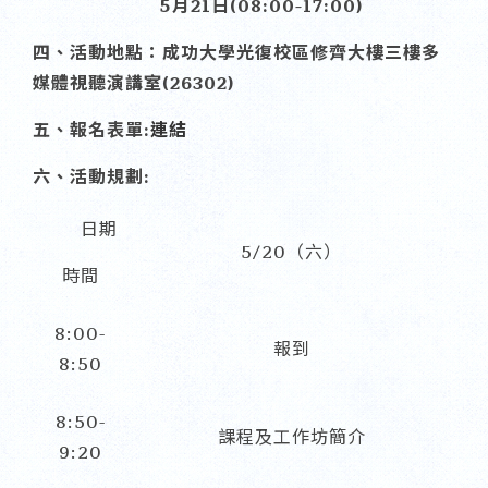
5
月21日(08:00-17:00)
四、活動地點：成功大學光復校區修齊大樓三樓多
媒體視聽演講室(26302)
五、報名表單:
連結
六、活動規劃:
日期
5/20（六）
時間
8:00-
報到
8:50
8:50-
課程及工作坊簡介
9:20