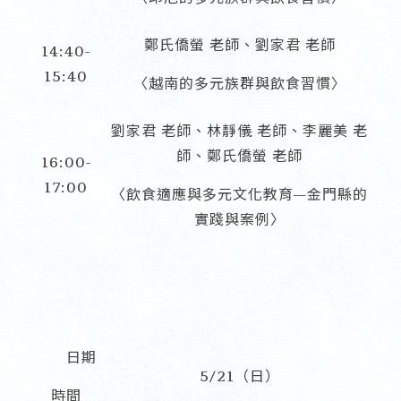
鄭氏僑螢 老師、劉家君 老師
14:40-
15:40
〈越南的多元族群與飲食習慣〉
劉家君 老師、林靜儀 老師、李麗美 老
師、鄭氏僑螢 老師
16:00-
17:00
〈飲食適應與多元文化教育—金門縣的
實踐與案例〉
日期
5/21（日）
時間