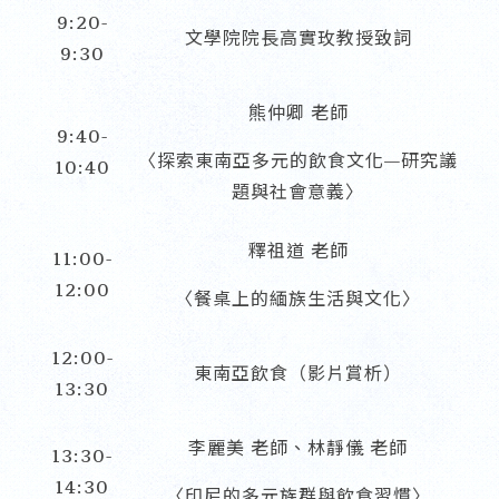
9:20-
文學院院長高實玫教授致詞
9:30
熊仲卿 老師
9:40-
〈探索東南亞多元的飲食文化—研究議
10:40
題與社會意義〉
釋祖道 老師
11:00-
12:00
〈餐桌上的緬族生活與文化〉
12:00-
東南亞飲食（影片賞析）
13:30
李麗美 老師、林靜儀 老師
13:30-
14:30
〈印尼的多元族群與飲食習慣〉