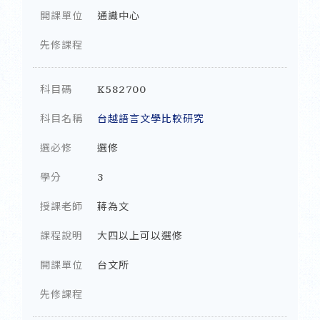
開課單位
通識中心
先修課程
科目碼
K582700
科目名稱
台越語言文學比較研究
選必修
選修
學分
3
授課老師
蔣為文
課程說明
大四以上可以選修
開課單位
台文所
先修課程