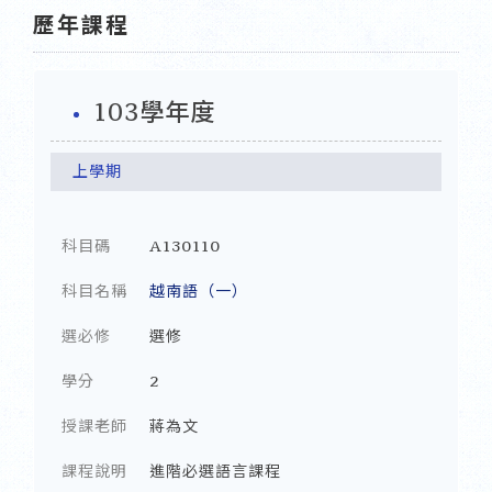
歷年課程
103學年度
上學期
科目碼
A130110
科目名稱
越南語（一）
選必修
選修
學分
2
授課老師
蔣為文
課程說明
進階必選語言課程