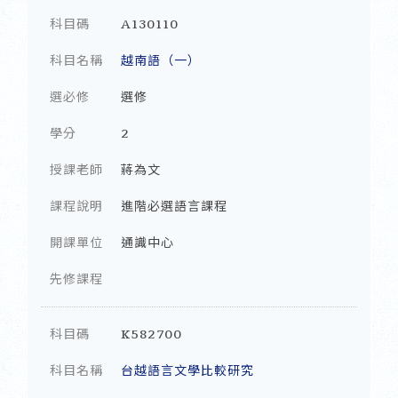
科目碼
A130110
科目名稱
越南語（一）
選必修
選修
學分
2
授課老師
蔣為文
課程說明
進階必選語言課程
開課單位
通識中心
先修課程
科目碼
K582700
科目名稱
台越語言文學比較研究