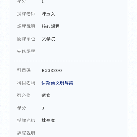
學分
1
授課老師
陳玉女
課程說明
核心課程
開課單位
文學院
先修課程
科目碼
B338800
科目名稱
伊斯蘭文明導論
選必修
選修
學分
3
授課老師
林長寬
課程說明