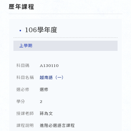
歷年課程
106學年度
上學期
科目碼
A130110
科目名稱
越南語（一）
選必修
選修
學分
2
授課老師
蔣為文
課程說明
進階必選語言課程