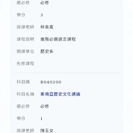
選必修
必修
學分
3
授課老師
林長寬
課程說明
進階必選語言課程
開課單位
歷史系
先修課程
科目碼
B040200
科目名稱
東南亞歷史文化通論
選必修
必修
學分
1
授課老師
陳玉女