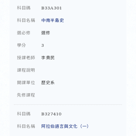
科目碼
B33A301
科目名稱
中南半島史
選必修
選修
學分
3
授課老師
李貴民
課程說明
開課單位
歷史系
先修課程
科目碼
B327410
科目名稱
阿拉伯語言與文化（一）