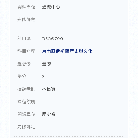
開課單位
通識中心
先修課程
科目碼
B326700
科目名稱
東南亞伊斯蘭歷史與文化
選必修
選修
學分
2
授課老師
林長寬
課程說明
開課單位
歷史系
先修課程