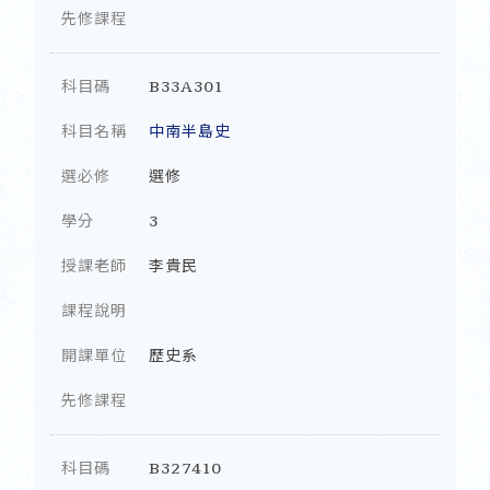
先修課程
科目碼
B33A301
科目名稱
中南半島史
選必修
選修
學分
3
授課老師
李貴民
課程說明
開課單位
歷史系
先修課程
科目碼
B327410