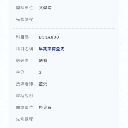
開課單位
文學院
先修課程
科目碼
B34A800
科目名稱
早期東南亞史
選必修
選修
學分
3
授課老師
董梵
課程說明
開課單位
歷史系
先修課程