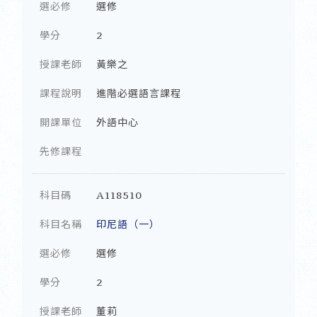
選必修
選修
學分
2
授課老師
黃樂之
課程說明
進階必選語言課程
開課單位
外語中心
先修課程
科目碼
A118510
科目名稱
印尼語（一）
選必修
選修
學分
2
授課老師
董莉