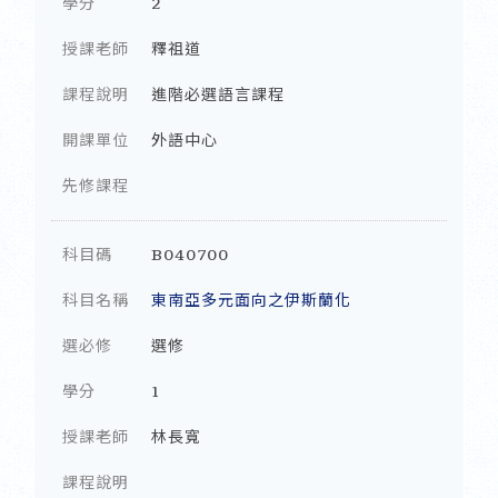
學分
2
授課老師
釋祖道
課程說明
進階必選語言課程
開課單位
外語中心
先修課程
科目碼
B040700
科目名稱
東南亞多元面向之伊斯蘭化
選必修
選修
學分
1
授課老師
林長寬
課程說明