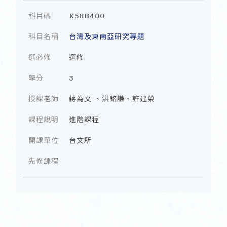
科目碼
K58B400
科目名稱
台灣及東南亞研究專題
選必修
選修
學分
3
授課老師
蔣為文 、洪銘謙、許建榮
課程說明
進階課程
開課單位
台文所
先修課程