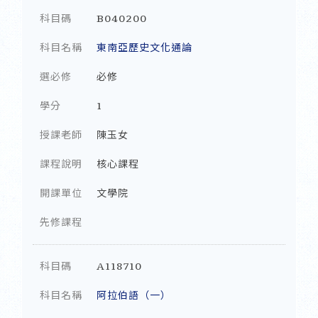
科目碼
B040200
科目名稱
東南亞歷史文化通論
選必修
必修
學分
1
授課老師
陳玉女
課程說明
核心課程
開課單位
文學院
先修課程
科目碼
A118710
科目名稱
阿拉伯語（一）