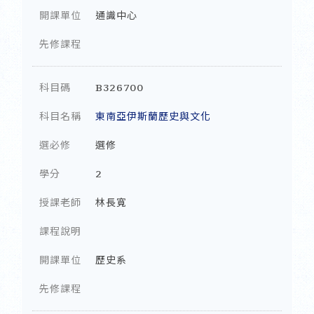
開課單位
通識中心
先修課程
科目碼
B326700
科目名稱
東南亞伊斯蘭歷史與文化
選必修
選修
學分
2
授課老師
林長寬
課程說明
開課單位
歷史系
先修課程