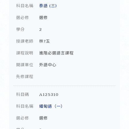
科目名稱
泰語 (三)
選必修
選修
學分
2
授課老師
林?玉
課程說明
進階必選語言課程
開課單位
外語中心
先修課程
科目碼
A125310
科目名稱
緬甸語（一）
選必修
選修