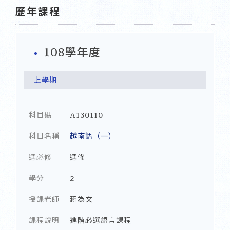
歷年課程
108學年度
上學期
科目碼
A130110
科目名稱
越南語（一）
選必修
選修
學分
2
授課老師
蔣為文
課程說明
進階必選語言課程