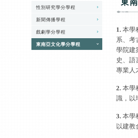
東
性別研究學分學程
新聞傳播學程
1.
本學
戲劇學分學程
系、考
東南亞文化學分學程
學院建
史、語
專業人
2.
本學
識，以
3.
本學
以建教