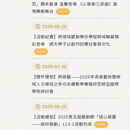
究」期末展演 溫馨登場 《心理劇三部曲》展
現療癒舞台
NEW
2026-05-26
【活動紀實】跨領域戲劇學分學程跨域聯展精
彩登場 成大學子以創作回應社會與文化
NEW
2025-07-28
【徵件通知】跨與藝——2025年表演藝術暨跨
域人文場域之多元永續教學實踐研究師生國際
學術研討會
2025-05-25
【活動通知】2025第五屆戲劇節「成心城藝
——與你相劇」113-2活動列表
NEW