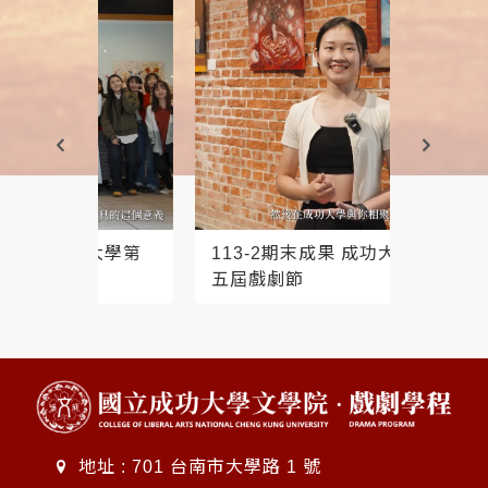
功大學第
113-2期末成果 成功大學第
2023
五屆戲劇節
成果展
地址 : 701 台南市大學路 1 號