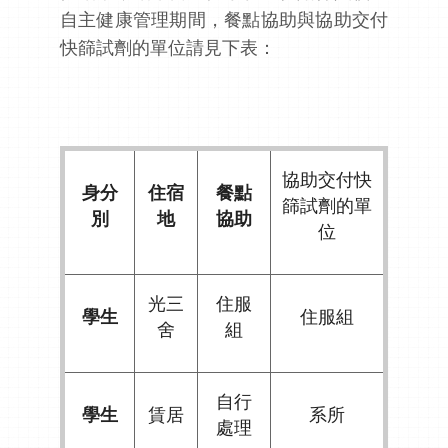
自主健康管理期間，餐點協助與協助交付
快篩試劑的單位請見下表：
協助交付快
身分
住宿
餐點
篩試劑的單
別
地
協助
位
光三
住服
學生
住服組
舍
組
自行
學生
賃居
系所
處理