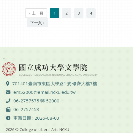
« 上一頁
1
2
3
4
下一頁 »
:::
地址 ：
701401臺南市東區大學路1號 修齊大樓7樓
電子郵件 ：
em52000@email.ncku.edu.tw
電話 ：
06-2757575 轉 52000
傳真 ：
06-2757453
更新日期 : 2026-08-03
2026 © College of Liberal Arts NCKU