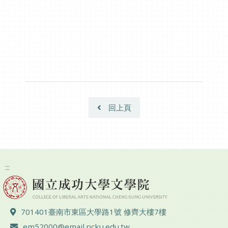
回上頁
:::
地址 ：
701401臺南市東區大學路1號 修齊大樓7樓
電子郵件 ：
em52000@email.ncku.edu.tw