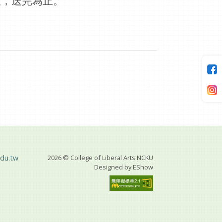
限，送完為止。
du.tw
2026 © College of Liberal Arts NCKU
Designed by
EShow