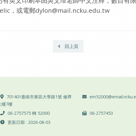
另有英文印刷本由吳文璋老師中文注釋，數目有
c，或電郵dylon@mail.ncku.edu.tw
回上頁
地址 ：
電子郵件 ：
701401臺南市東區大學路1號 修齊
em52000@email.ncku.e
大樓7樓
電話 ：
傳真 ：
06-2757575 轉 52000
06-2757453
更新日期 : 2026-08-03