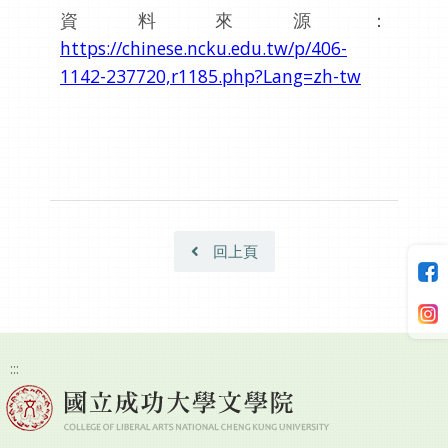
資料來源：
https://chinese.ncku.edu.tw/p/406-
1142-237720,r1185.php?Lang=zh-tw
回上頁
:::