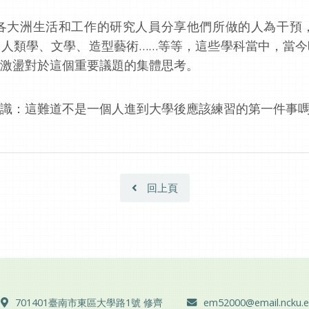
各大洲生活和工作的研究人員分享他們所做的人為干預
人類學、文學、造型藝術……等等，這些學科當中，當
激盪對於這個重要議題的集體思考。
識：這難道不是一個人進到大學後應該練習的第一件事
回上頁
地址 ：
電子郵件 ：
701401臺南市東區大學路1號 修齊
em52000@email.ncku.e