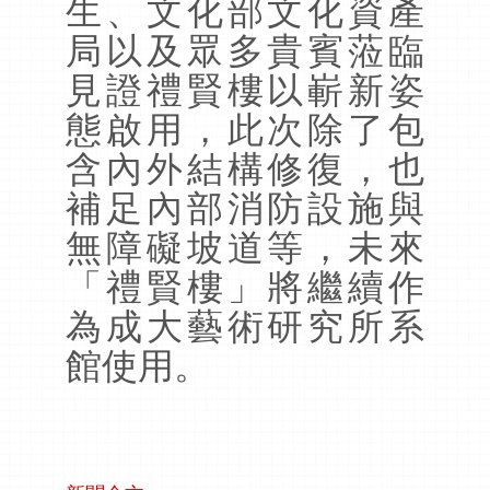
生、文化部文化資產
局以及眾多貴賓蒞臨
見證禮賢樓以嶄新姿
態啟用，此次除了包
含內外結構修復，也
補足內部消防設施與
無障礙坡道等，未來
「禮賢樓」將繼續作
為成大藝術研究所系
館使用。