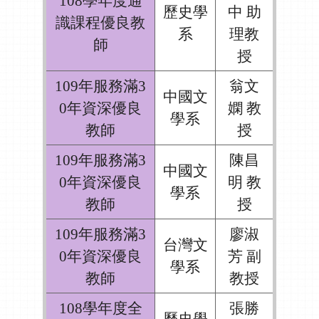
108學年度通
歷史學
中 助
識課程優良教
系
理教
師
授
109年服務滿3
翁文
中國文
0年資深優良
嫻 教
學系
教師
授
109年服務滿3
陳昌
中國文
0年資深優良
明 教
學系
教師
授
109年服務滿3
廖淑
台灣文
0年資深優良
芳 副
學系
教師
教授
108學年度全
張勝
歷史學