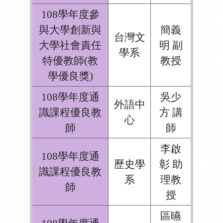
108學年度參
與大學創新與
簡義
台灣文
大學社會責任
明 副
學系
特優教師(教
教授
學優良獎)
108學年度通
吳少
外語中
識課程優良教
方 講
心
師
師
李啟
108學年度通
歷史學
彰 助
識課程優良教
系
理教
師
授
區曣