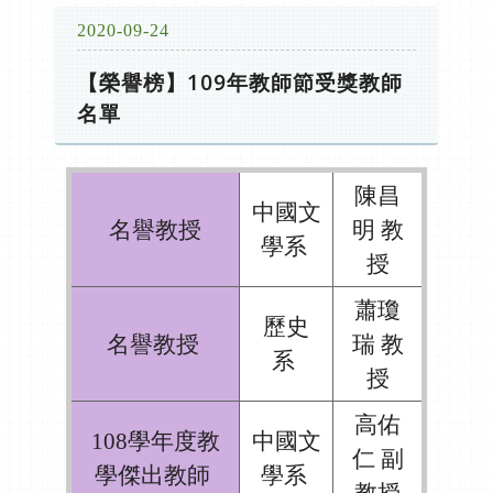
2020-09-24
【榮譽榜】109年教師節受獎教師
名單
陳昌
中國文
名譽教授
明 教
學系
授
蕭瓊
歷史
名譽教授
瑞 教
系
授
高佑
108學年度教
中國文
仁 副
學傑出教師
學系
教授