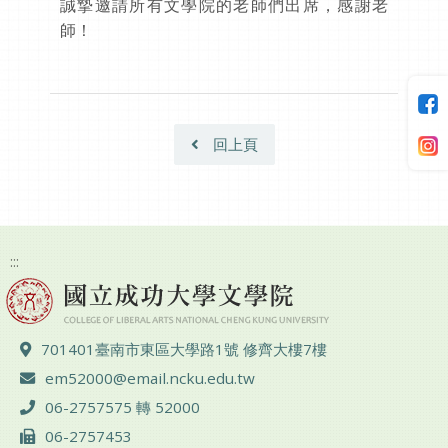
誠摯邀請所有文學院的老師們出席，感謝老
師！
回上頁
:::
地址 ：
701401臺南市東區大學路1號 修齊大樓7樓
電子郵件 ：
em52000@email.ncku.edu.tw
電話 ：
06-2757575 轉 52000
傳真 ：
06-2757453