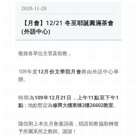
2020-11-20
【月會】12/21 冬至耶誕圓滿茶會
(外語中心)
敬致各單位主管及助教，
109年度
12
月份文學院月會
將由外語中心舉
辦。
時間為
109
年
12
月
21
日
，
上午
11
點至下午
1
點
；地點暫定為
修齊大樓東棟
2
樓
26602
教室
。
隨信附上本次月會邀請函，煩請助教協助轉發
予所屬系所之教師。謝謝！