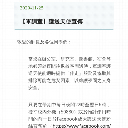
2020-11-25
【軍訓室】護送天使宣傳
敬愛的師長及各位同學們：
當您在辦公室、研究室、圖書館、宿舍等
地必須於夜間往返校區周邊時，軍訓室護
送天使能適時提供「伴走」服務及協助其
排除可能之危安因素，以維護夜間之人身
安全。
只要在學期中每日晚間
22
時至翌日
6
時，
撥打校內分機（
50880
）或於預計使用時
問的前一日於
Facebook
成大護送天使粉
絲頁預約（
https://www.facebook.com/