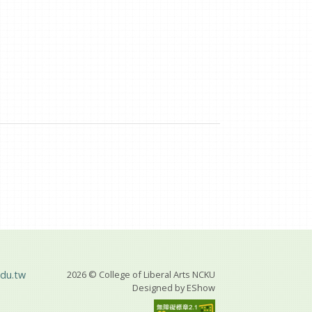
du.tw
2026 © College of Liberal Arts NCKU
Designed by
EShow