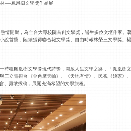
林──鳳凰樹文學獎作品展」
師生熱情開辦，為全台大專校院首創文學獎，誕生多位文壇作家。
小說首獎，陸續獲得聯合報文學獎、自由時報林榮三文學獎。
一時獲鳳凰樹文學獎現代詩獎，開啟人生文學之路，「鳳凰樹
與三立電視台《金色摩天輪》、《天地有情》、民視《娘家》
會、勇敢投稿，展開充滿希望的文學旅程。