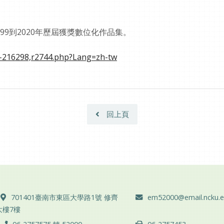
99到2020年歷屆獲獎數位化作品集。
0-216298,r2744.php?Lang=zh-tw
回上頁
地址 ：
電子郵件 ：
701401臺南市東區大學路1號 修齊
em52000@email.ncku.e
大樓7樓
電話 ：
傳真 ：