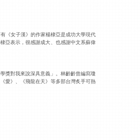
著有《女子漢》的作家楊棣亞是成功大學現代
楊棣亞表示，很感謝成大、也感謝中文系蘇偉
文學獎對我來說深具意義」。林齡齡曾編寫瓊
、《愛》、《飛龍在天》等多部台灣炙手可熱