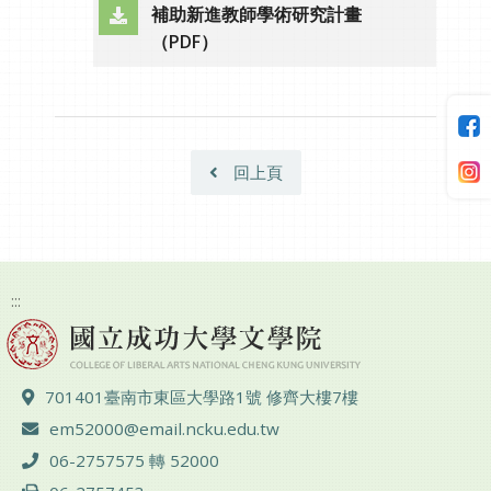
補助新進教師學術研究計畫
（另開新視窗）
（PDF）
回上頁
:::
地址 ：
701401臺南市東區大學路1號 修齊大樓7樓
電子郵件 ：
em52000@email.ncku.edu.tw
電話 ：
06-2757575 轉 52000