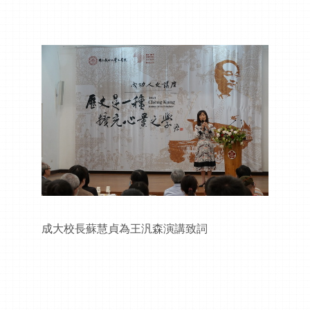
成大校長蘇慧貞為王汎森演講致詞