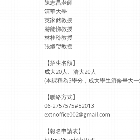
陳志昌老師
清華大學
英家銘教授
游能悌教授
林桂玲教授
張繼瑩教授
【招生名額】
成大20人、清大20人
(本課程為3學分，成大學生須修畢大一
【聯絡方式】
06-2757575#52013
extnoffice002@gmail.com
【報名申請表】
https://is.gd/sbHizE