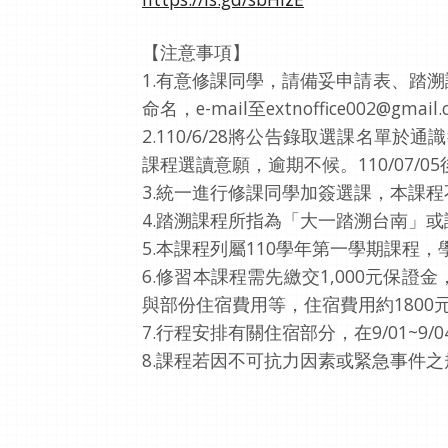
【注意事項】
1.有意修課同學，請備妥申請表、踏溯課程
命名，e-mail至extnoffice002@
2.110/6/28將公告錄取選課名單
課程選讀意願，逾期不候。110/07/
3.統一進行修課同學加簽選課，本課
4.踏溯課程所指為「大一踏溯台南」或
5.本課程列屬110學年第一學期課程
6.修習本課程需先繳交1,000元
與部份住宿費用等，住宿費用約1800
7.行程安排有關住宿部分，在9/01~9
8.課程若因不可抗力因素或緊急事件