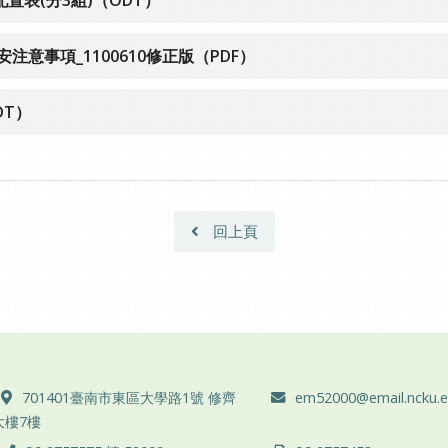
注意事項_1100610修正版（PDF）
DT）
回上頁
地址 ：
電子郵件 ：
701401臺南市東區大學路1號 修齊
em52000@email.ncku.e
大樓7樓