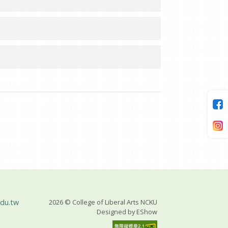
du.tw
2026 © College of Liberal Arts NCKU
Designed by
EShow