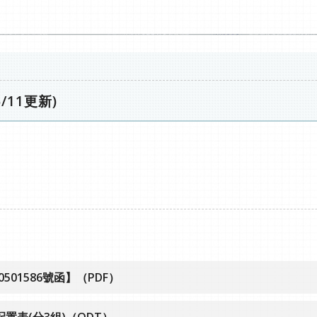
11更新)
0501586號函】（PDF）
置表(分3組)（ODT）