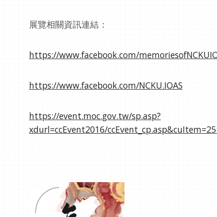
展覽相關資訊連結：
https://www.facebook.com/memoriesofNCKUI
https://www.facebook.com/NCKU.IOAS
https://event.moc.gov.tw/sp.asp?
xdurl=ccEvent2016/ccEvent_cp.asp&cuItem=