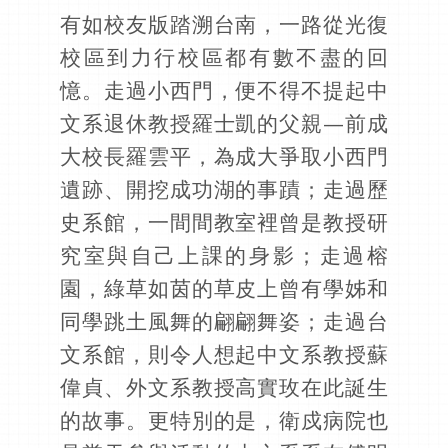
有如校友版踏溯台南，一路從光復
校區到力行校區都有數不盡的回
憶。走過小西門，便不得不提起中
文系退休教授羅士凱的父親—前成
大校長羅雲平，為成大爭取小西門
遺跡、開挖成功湖的事蹟；走過歷
史系館，一間間教室裡曾是教授研
究室與自己上課的身影；走過榕
園，綠草如茵的草皮上曾有學姊和
同學跳土風舞的翩翩舞姿；走過台
文系館，則令人想起中文系教授蘇
偉貞、外文系教授高實玫在此誕生
的故事。更特別的是，衛戍病院也